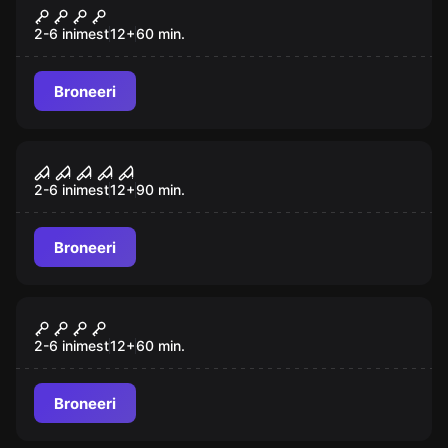
KGB 2.0
Populaarne
2-6 inimest
12
+
60
min.
Broneeri
Põgenemistuba
Luupainaja: Peeglitagune Maailm
Populaarne
2-6 inimest
12
+
90
min.
Broneeri
Põgenemistuba
Nimetu
Populaarne
2-6 inimest
12
+
60
min.
Broneeri