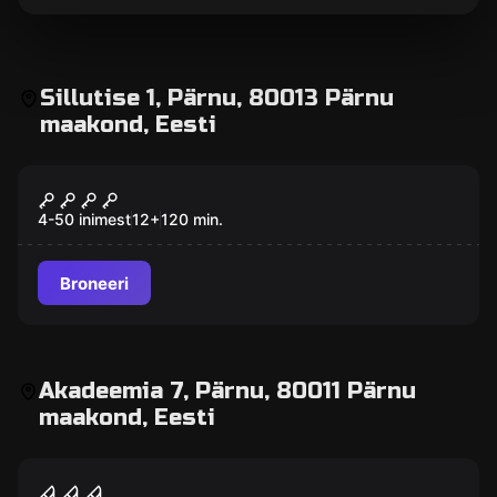
Sillutise 1, Pärnu, 80013 Pärnu
maakond, Eesti
Põgenemistuba
Vanglast põgenemine (privaatne)
Populaarne
4-50 inimest
12
+
120
min.
Broneeri
Akadeemia 7, Pärnu, 80011 Pärnu
maakond, Eesti
Põgenemistuba
Meditsiiniline eksperiment
Populaarne