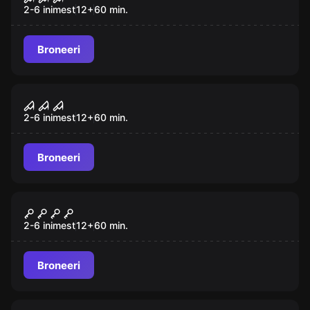
2-6 inimest
12
+
60
min.
Broneeri
Põgenemistuba
Maniakk 2.0
Populaarne
2-6 inimest
12
+
60
min.
Broneeri
Põgenemistuba
Kuuba 2.0 - Maailmalõpp
Populaarne
2-6 inimest
12
+
60
min.
Broneeri
Põgenemistuba