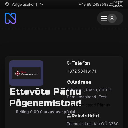
🇪🇪
Valige asukoht
+49 89 248858220
Telefon
+372 53416171
Aadress
Ettevõte Pärnu
Sillutise 1, Pärnu, 80013
Pärnu maakond, Eesti
Põgenemistoad
Põgenemistoad Pärnus
Reiting 0.00 0 arvustuse põhjal
Rekvisiidid
Teenuseid osutab OÜ A360