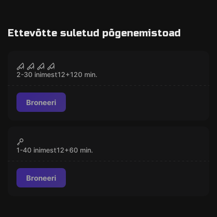
Ettevõtte suletud põgenemistoad
Põgenemistuba
Ööpõgenemine
SULETUD
Populaarne
2-30 inimest
12
+
120
min.
Broneeri
Väljas
Peoruumi rent
SULETUD
Populaarne
1-40 inimest
12
+
60
min.
Broneeri