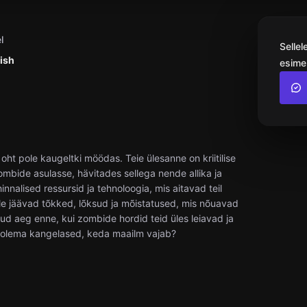
l
Sellel
lish
esime
ht pole kaugeltki möödas. Teie ülesanne on kriitilise
bide asulasse, hävitades sellega nende allika ja
nnalised ressursid ja tehnoloogia, mis aitavad teil
teele jäävad tõkked, lõksud ja mõistatused, mis nõuavad
atud aeg enne, kui zombide hordid teid üles leiavad ja
g olema kangelased, keda maailm vajab?