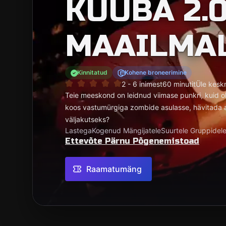
KUUBA 2.0
MAAILMA
Kinnitatud
Kohene broneerimine
2 - 6 inimest
60 minutit
Üle kesk
Teie meeskond on leidnud viimase punkri, kuid 
koos vastumürgiga zombide asulasse, hävitada al
väljakutseks?
Lastega
Kogenud Mängijatele
Suurtele Gruppidel
Ettevõte Pärnu Põgenemistoad
Raamatumäng