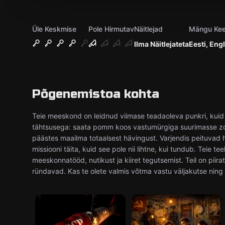
Üle Keskmise
Pole Hirmutav
Näitlejad
Mängu Kee
Ilma Näitlejateta
Eesti, Eng
Põgenemistoa kohta
Teie meeskond on leidnud viimase teadaoleva punkri, kuid o
tähtsusega: saata pomm koos vastumürgiga suurimasse zom
päästes maailma totaalsest hävingust. Varjendis peituvad hi
missiooni täita, kuid see pole nii lihtne, kui tundub. Teie 
meeskonnatööd, nutikust ja kiiret tegutsemist. Teil on piir
ründavad. Kas te olete valmis võtma vastu väljakutse nin