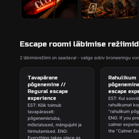
Escape roomi läbimise režiimid
2 läbimisrežiimi on saadaval - valige sobiv broneeringu vor
Tavapärane
Rahulikum
põgenemine //
põgenemine
Regural escape
escape exp
experience
EST: Kui soovid
rahulikumat ko
EST: Kõik toimub
“rahulikum põg
tavapäraselt:
ENG: If you pre
põgenemistuba,
calmer experi
mõistatused, mängujuht ja
the “Calmer Es
hirmutamised. ENG:
Everything takes place as