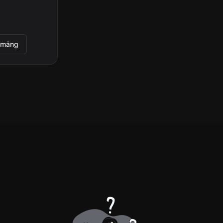
umäng