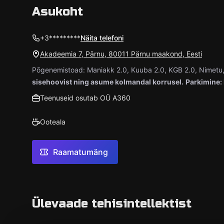
Asukoht
+3*********
Näita telefoni
Akadeemia 7, Pärnu, 80011 Pärnu maakond, Eesti
Põgenemistoad: Maniakk 2.0, Kuuba 2.0, KGB 2.0, Nimetu, 
sisehoovist ning asume kolmandal korrusel.
Parkimine:
Teenuseid osutab OÜ A360
Ooteala
Raamatumäng
Ülevaade tehisintellektist