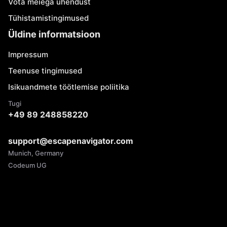
Võta meiega ühendust
Tühistamistingimused
Üldine informatsioon
Impressum
Teenuse tingimused
Isikuandmete töötlemise poliitika
Tugi
+49 89 248858220
support@escapenavigator.com
Munich, Germany
Codeum UG