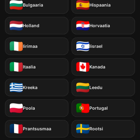
Bulgaaria
Hispaania
Holland
Horvaatia
Iirimaa
Iisrael
Itaalia
Kanada
Kreeka
Leedu
Poola
Portugal
Prantsusmaa
Rootsi