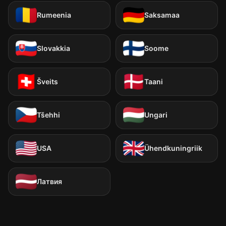
Rumeenia
Saksamaa
Slovakkia
Soome
Šveits
Taani
Tšehhi
Ungari
USA
Ühendkuningriik
Латвия