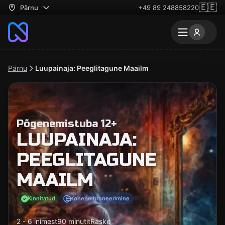
🇪🇪
Pärnu
+49 89 248858220
Pärnu
Luupainaja: Peeglitagune Maailm
Põgenemistuba 12+
LUUPAINAJA:
PEEGLITAGUNE
MAAILM
Kinnitatud
Kohene broneerimine
2 - 6 inimest
90 minutit
Raske