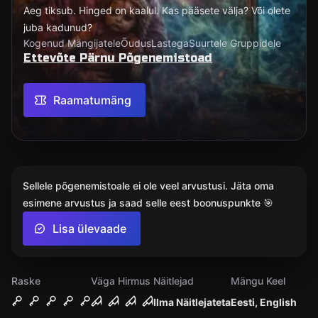
Aeg tiksub. Hinged on kaalul. Kas pääsete välja? Või olete
juba kadunud?
Kogenud Mängijatele
Õudus
Lastega
Suurtele Gruppidele
Ettevõte Pärnu Põgenemistoad
Raamatumäng
Sellele põgenemistoale ei ole veel arvustusi. Jäta oma
esimene arvustus ja saad selle eest boonuspunkte 🎯
Lisa ülevaade
Raske
Väga Hirmus
Näitlejad
Mängu Keel
Ilma Näitlejateta
Eesti, English