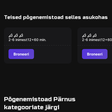
Teised põgenemistoad selles asukohas
Põgenemistuba
Põgenemistuba
Meditsiiniline
Maniakk 2.
Populaarne
Populaarne
eksperiment
2-6 inimest
12
+
60
min.
2-6 inimest
12
+
60
Broneeri
Broneeri
Põgenemistoad Pärnus
kategooriate järgi