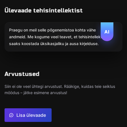
Ülevaade tehisintellektist
Praegu on meil selle põgenemistoa kohta vähe
AI
andmeid. Me kogume veel teavet, et tehisintellekt
saaks koostada üksikasjaliku ja ausa kirjelduse.
Arvustused
Siin ei ole veel ühtegi arvustust. Rääkige, kuidas teie seiklus
möödus – jätke esimene arvustus!
Lisa ülevaade