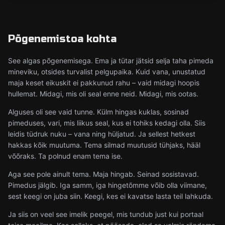
Põgenemistoa kohta
See algas põgenemisega. Ema ja tütar jätsid selja taha pimeda
mineviku, otsides turvalist pelgupaika. Kuid vana, unustatud
maja keset eikuskit ei pakkunud rahu – vaid midagi hoopis
hullemat. Midagi, mis oli seal enne neid. Midagi, mis ootas.
Alguses oli see vaid tunne. Külm hingas kuklas, sosinad
pimeduses, vari, mis liikus seal, kus ei tohiks kedagi olla. Siis
leidis tüdruk nuku – vana ning hüljatud. Ja sellest hetkest
hakkas kõik muutuma. Tema silmad muutusid tühjaks, hääl
võõraks. Ta polnud enam tema ise.
Aga see pole ainult tema. Maja hingab. Seinad sosistavad.
Pimedus jälgib. Iga samm, iga hingetõmme võib olla viimane,
sest keegi on juba siin. Keegi, kes ei kavatse lasta teil lahkuda.
Ja siis on veel see imelik peegel, mis tundub just kui portaal