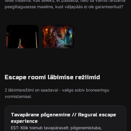
teise maailma. Kas selleks, et pääseda, oled sa valmis rändama
peeglitagusesse maailma, kust väljapääs ei ole garanteeritud?
Escape roomi läbimise režiimid
2 läbimisrežiimi on saadaval - valige sobiv broneeringu
vormistamisel.
Tavapärane põgenemine // Regural escape
experience
EST: Kõik toimub tavapäraselt: põgenemistuba,