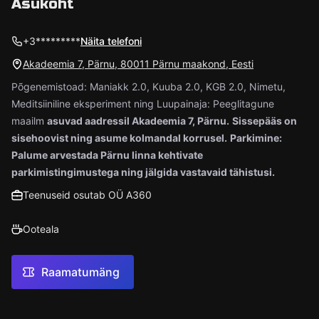
Asukoht
+3*********
Näita telefoni
Akadeemia 7, Pärnu, 80011 Pärnu maakond, Eesti
Põgenemistoad: Maniakk 2.0, Kuuba 2.0, KGB 2.0, Nimetu,
Meditsiiniline eksperiment ning Luupainaja: Peeglitagune
maailm
asuvad aadressil Akadeemia 7, Pärnu.
Sissepääs on
sisehoovist ning asume kolmandal korrusel.
Parkimine:
Palume arvestada Pärnu linna kehtivate
parkimistingimustega ning jälgida vastavaid tähistusi.
Teenuseid osutab OÜ A360
Ooteala
Raamatumäng