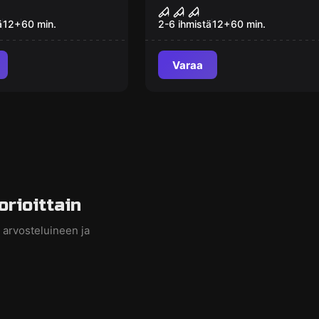
Verinen teatteri
ä
12
+
60
min.
2-6 ihmistä
12
+
60
min.
Varaa
rioittain
 arvosteluineen ja