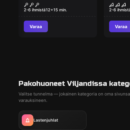
VIRTUAALREAALSUS
Hääled
2-6 ihmistä
12
+
15
min.
2-6 ihmist
Varaa
Varaa
Pakohuoneet Viljandissa katego
Valitse tunnelma — jokainen kategoria on oma sivunsa
varauksineen.
Lastenjuhlat