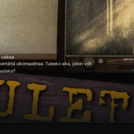
n vaikea
kemättä ulkomaailmaa. Tuleeko aika, jolloin voit
suudeksi?