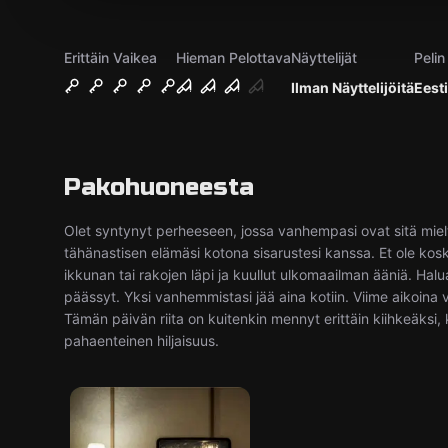
Erittäin Vaikea
Hieman Pelottava
Näyttelijät
Pelin 
Ilman Näyttelijöitä
Eesti
Pakohuoneesta
Olet syntynyt perheeseen, jossa vanhempasi ovat sitä mielt
tähänastisen elämäsi kotona sisarustesi kanssa. Et ole kos
ikkunan tai rakojen läpi ja kuullut ulkomaailman ääniä. Halu
päässyt. Yksi vanhemmistasi jää aina kotiin. Viime aikoina 
Tämän päivän riita on kuitenkin mennyt erittäin kiihkeäksi,
pahaenteinen hiljaisuus.