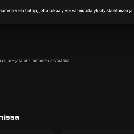
ämme vielä tietoja, jotta tekoäly voi valmistella yksityiskohtaisen ja
si sujui – jätä ensimmäinen arvostelu!
nissa
e
Pakohuone