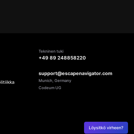
Tekninen tuki
+49 89 248858220
support@escapenavigator.com
Munich, Germany
litiikka
Codeum UG
Löysitkö virheen?