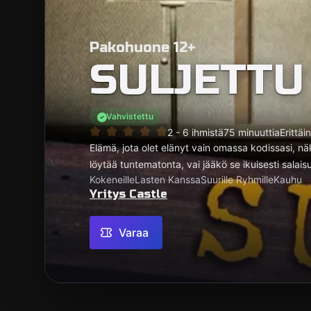
Pakohuone 12+
SULJETTU
Vahvistettu
2 - 6 ihmistä
75 minuuttia
Erittäi
Elämä, jota olet elänyt vain omassa kodissasi, nä
löytää tuntematonta, vai jääkö se ikuisesti salai
Kokeneille
Lasten Kanssa
Suurille Ryhmille
Kauhu
Yritys Castle
Varaa