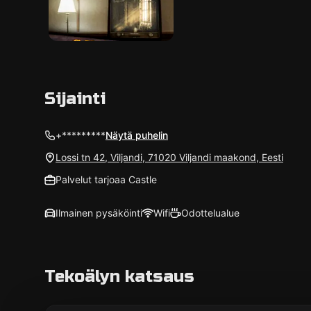
Sijainti
+*********
Näytä puhelin
Lossi tn 42, Viljandi, 71020 Viljandi maakond, Eesti
Palvelut tarjoaa Castle
Ilmainen pysäköinti
Wifi
Odottelualue
Tekoälyn katsaus