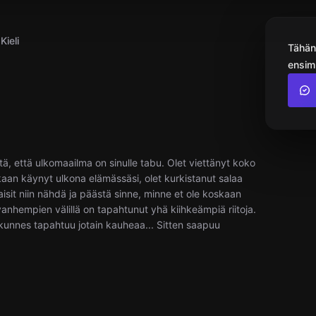
Kieli
Tähän
ensimm
ä, että ulkomaailma on sinulle tabu. Olet viettänyt koko
kaan käynyt ulkona elämässäsi, olet kurkistanut salaa
aisit niin nähdä ja päästä sinne, minne et ole koskaan
vanhempien välillä on tapahtunut yhä kiihkeämpiä riitoja.
 kunnes tapahtuu jotain kauheaa... Sitten saapuu