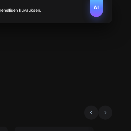
AI
 rehellisen kuvauksen.
Pakohuone