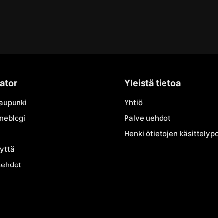
ator
Yleistä tietoa
kaupunki
Yhtiö
neblogi
Palveluehdot
Henkilötietojen käsittelypo
yttä
sehdot