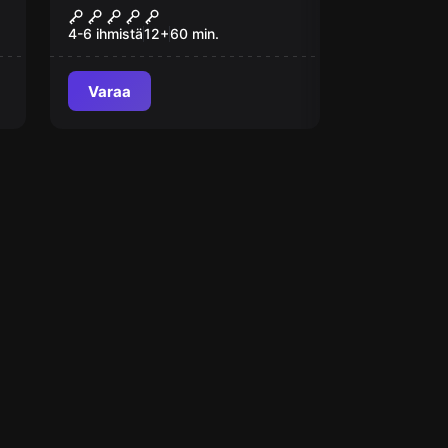
Dillingerin kongi
4-6 ihmistä
12
+
60
min.
Varaa