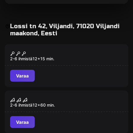
Lossi tn 42, Viljandi, 71020 Viljandi
maakond, Eesti
VR
VIRTUAALREAALSUS
2-6 ihmistä
12
+
15
min.
Varaa
Pakohuone
Hääled
2-6 ihmistä
12
+
60
min.
Varaa