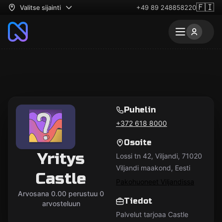
🇫🇮
Valitse sijainti
+49 89 248858220
Puhelin
+372 618 8000
Osoite
Yritys
Lossi tn 42, Viljandi, 71020
Viljandi maakond, Eesti
Castle
Pakohuoneet Viljandissa
Arvosana 0.00 perustuu 0
Tiedot
arvosteluun
Palvelut tarjoaa Castle