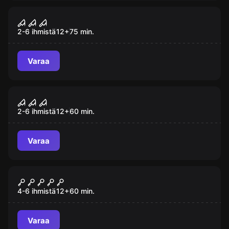
Pakohuone
Suljettu
2-6 ihmistä
12
+
75
min.
Varaa
Pakohuone
Verinen teatteri
2-6 ihmistä
12
+
60
min.
Varaa
Pakohuone
Dillingerin kongi
4-6 ihmistä
12
+
60
min.
Varaa