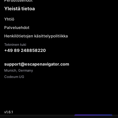
Peruutusehdot
Yleistä tietoa
Yhtiö
Palveluehdot
Henkilötietojen käsittelypolitiikka
Tekninen tuki
+49 89 248858220
support@escapenavigator.com
Munich, Germany
Codeum UG
v
1.6.1