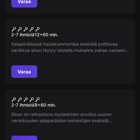
Varaa
jotakin.
Pakohuone
Muumia
2-7 ihmistä
12
+
60
min.
Salaperäisessä hautakammarissa keskellä polttavaa
aavikkoa sinun täytyy taistella muinaista pahaa vastaan.
Osaatko ratkaista kaikki Faaraon salaisuudet, välttää
ovelat ansat ja löytää uloskäynnin? Tunne itsesi
todelliseksi seikkailun etsijäksi!
Varaa
Pakohuone
Da Vincin salaisuus
2-7 ihmistä
8
+
60
min.
Sinun on ratkaistava mysteerinen arvoitus suuren
nerokkuuden salaperäisten keksintöjen keskellä
Leonardo da Vincin päämysteerin yhteydessä.
Onnistutko pakenemaan, jotta voit jakaa salaisuuden
maailman kanssa, vai jäättekö ikuisesti linnakkeen