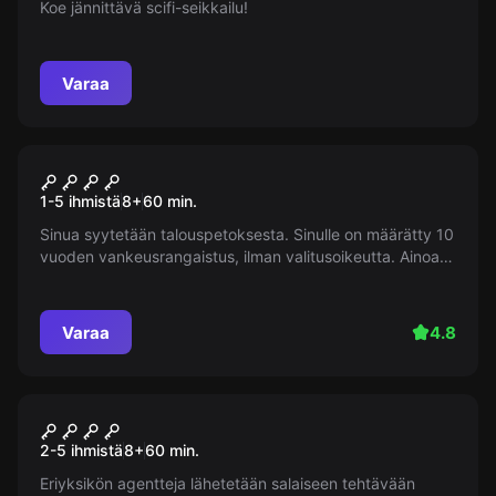
Koe jännittävä scifi-seikkailu!
Varaa
Pakohuone
Pako vankilasta
1-5 ihmistä
8
+
60
min.
Sinua syytetään talouspetoksesta. Sinulle on määrätty 10
vuoden vankeusrangaistus, ilman valitusoikeutta. Ainoa
pakotiesi on pakene. Onni avasi mahdollisuuden - sinulla
on yksi tunti paeta vapauteen.
Varaa
4.8
Pakohuone
Säteily
2-5 ihmistä
8
+
60
min.
Eriyksikön agentteja lähetetään salaiseen tehtävään