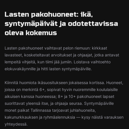
Lasten pakohuoneet: ikä,
syntymäpäivät ja odotettavissa
oleva kokemus
Lasten pakohuoneet vaihtavat pelon riemuun: kirkkaat
lavasteet, kosketeltavat arvoitukset ja ohjaajat, jotka antavat
lempeitä vihjeitä, kun tiimi jää jumiin. Loistava vaihtoehto
elokuvakäynnille ja hitti lasten syntymäpäiville.
Kiinnitä huomiota ikäsuositukseen jokaisessa kortissa. Huoneet,
joissa on merkintä 6+, sopivat hyvin nuoremmille koululaisille
aikuisen kanssa huoneessa; 8+ ja 10+ pakohuoneet lapset
suorittavat yleensä itse, ja ohjaaja seuraa. Syntymäpäiville
monet paikat Tallinnassa tarjoavat juhlahuoneita,
kakunurkkauksen ja ryhmäalennuksia — kysy näistä varauksen
yhteydessä.