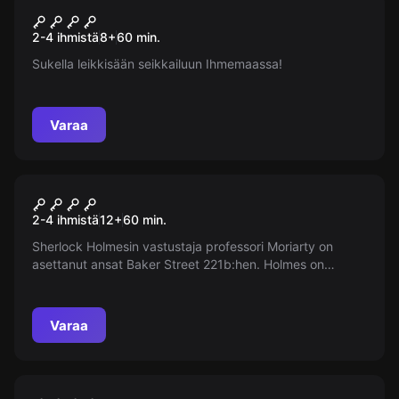
Alicen jäljet
Uusi
2-4 ihmistä
8
+
60
min.
Sukella leikkisään seikkailuun Ihmemaassa!
Varaa
Pakohuone
Sherlock Holmes
2-4 ihmistä
12
+
60
min.
Sherlock Holmesin vastustaja professori Moriarty on
asettanut ansat Baker Street 221b:hen. Holmes on
kadonnut ja heräsit salaperäisessä huoneistossa. Voita
professori ja paeta tunnin kuluessa!
Varaa
Pakohuone