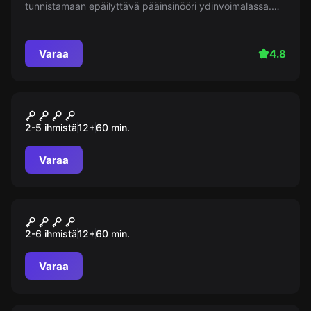
tunnistamaan epäilyttävä pääinsinööri ydinvoimalassa.
Pääinsinööri katoaa mysteerisesti. Onko sattumaa vai
pahaenteinen suunnitelma?
Varaa
4.8
Pakohuone
Zombi Virus X
2-5 ihmistä
12
+
60
min.
Varaa
Pakohuone
Kulla rööv
2-6 ihmistä
12
+
60
min.
Varaa
Pakohuone