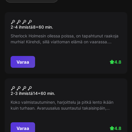
Pakohuone
221B Baker Street
Suosittu
2-4 ihmistä
8
+
60
min.
Sherlock Holmesin ollessa poissa, on tapahtunut raakoja
murhia! Kiirehdi, sillä viattoman elämä on vaarassa.
Pystytkö löytämään oikean murhaajan ennen kuin aika
loppuu? Oikeus vähentää peliaika, jos olet myöhässä!
Varaa
4.8
Pakohuone
Painovoima
Suosittu
2-3 ihmistä
14
+
60
min.
Koko valmistautuminen, harjoittelu ja pitkä lento ikään
kuin turhaan. Avaruusalus suuntautui takaisinpäin,
edessäsi on katastrofissa tuhoutunut avaruusasema.
Ainoa pakotie on kiertoratamoduuli. Mutta ilmaa on jäljellä
vain yhdeksi tunniksi. On aika toimia!
Varaa
4.8