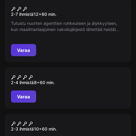
Pakohuone
007: Spioonilapsed
2-7 ihmistä
12
+
60
min.
Tutustu nuorten agenttien rohkeuteen ja älykkyyteen,
kun maailmanlaajuinen vakoilujärjestö lähettää heidät
pelastamaan maailmaa. Pystyvätkö he pysäyttämään
ihmiskuntaa tuhoavan viruksen selviytyen
mahdottomasta tehtävästä? Jännittävä seikkailu odottaa!
Varaa
Pakohuone
2 PARANOID
2-4 ihmistä
8
+
60
min.
Varaa
Pakohuone
Painovoima
Uusi
2-3 ihmistä
10
+
60
min.