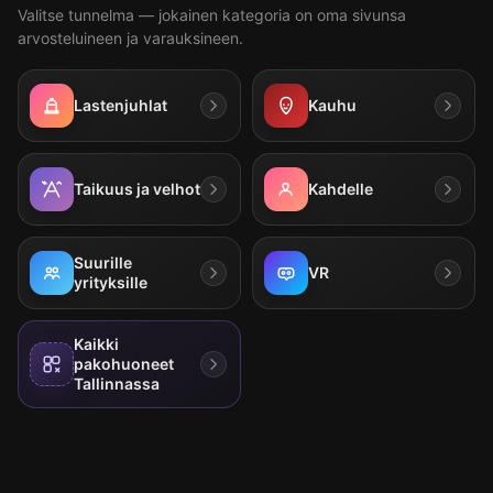
Valitse tunnelma — jokainen kategoria on oma sivunsa
arvosteluineen ja varauksineen.
Lastenjuhlat
Kauhu
Taikuus ja velhot
Kahdelle
Suurille
VR
yrityksille
Kaikki
pakohuoneet
Tallinnassa