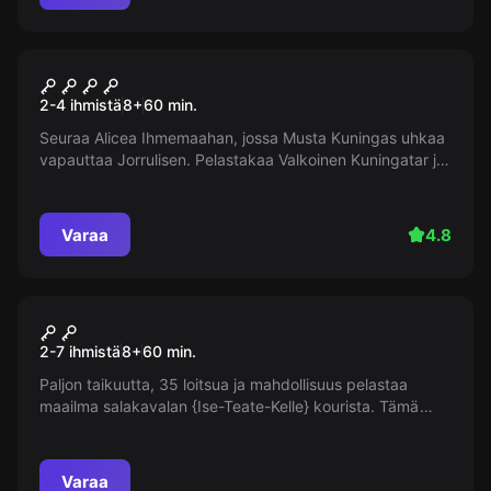
Pakohuone
Alice'n jäljillä
Suosittu
2-4 ihmistä
8
+
60
min.
Seuraa Alicea Ihmemaahan, jossa Musta Kuningas uhkaa
vapauttaa Jorrulisen. Pelastakaa Valkoinen Kuningatar ja
Ihmema - sinulla on vain tunti aikaa.
Varaa
4.8
Pakohuone
Harry ja viimeinen varikätkö
2-7 ihmistä
8
+
60
min.
Paljon taikuutta, 35 loitsua ja mahdollisuus pelastaa
maailma salakavalan {Ise-Teate-Kelle} kourista. Tämä
huone on täynnä loitsuja, salapääräisiä esineitä ja saa
sinut uskomaan todellisiin ihmeisiin ... avaa ovi ja elämäsi
jännittävin seikkailu voi alkaa!
Varaa