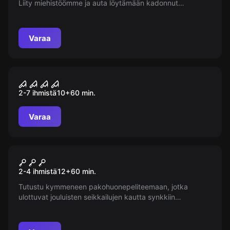
Liity miehistöömme ja auta löytämään kadonnut
kompassi ja kartta. Oletko valmis seikkailuun?
Varaa
Pakohuone
Tondimaja
2-7 ihmistä
10
+
60
min.
Varaa
VR
VR pakohuoneet
2-4 ihmistä
12
+
60
min.
Tutustu kymmeneen pakohuonepeliteemaan, jotka
ulottuvat jouluisten seikkailujen kautta synkkiin
kauhutrillereihin. Seikkailuista, jotka on itse koettava,
jokainen löytää oman suosikkinsa, olipa se synkkä,
mystinen tai hauska, tarjoten jokaiselle maulle ja iälle