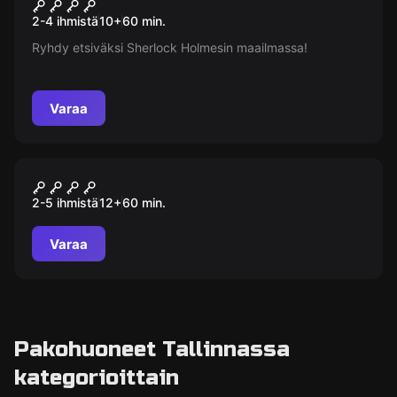
221B Baker Street
Uusi
2-4 ihmistä
10
+
60
min.
Ryhdy etsiväksi Sherlock Holmesin maailmassa!
Varaa
Pakohuone
Punker
2-5 ihmistä
12
+
60
min.
Varaa
Pakohuoneet Tallinnassa
kategorioittain