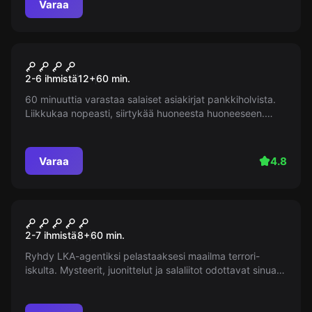
Varaa
kellareihin?
Pakohuone
Pakeneminen pankista
2-6 ihmistä
12
+
60
min.
60 minuuttia varastaa salaiset asiakirjat pankkiholvista.
Liikkukaa nopeasti, siirtykää huoneesta huoneeseen.
Pankkiholvit, tuhannet dollarit ja jännitys odottavat. Tämä
pakohuone on ihanteellinen aloittelijoille tai
syntymäpäiväjuhliksi.
Varaa
4.8
Pakohuone
Mahdoton tehtävä
2-7 ihmistä
8
+
60
min.
Ryhdy LKA-agentiksi pelastaaksesi maailma terrori-
iskulta. Mysteerit, juonittelut ja salaliitot odottavat sinua
pakohuoneessa "Mahdoton tehtävä".