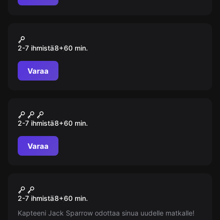
Pakohuone
Roostes Krabi
2-7 ihmistä
8
+
60
min.
Varaa
Pakohuone
Digger
2-7 ihmistä
8
+
60
min.
Varaa
Pakohuone
Karibian merirosvoja
2-7 ihmistä
8
+
60
min.
Kapteeni Jack Sparrow odottaa sinua uudelle matkalle!