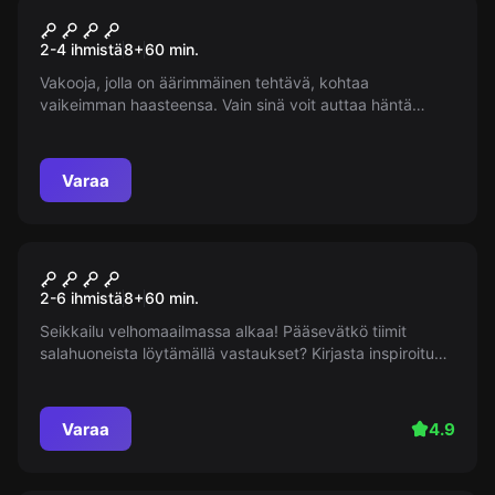
Pakohuone
TRUST
2-4 ihmistä
8
+
60
min.
Vakooja, jolla on äärimmäinen tehtävä, kohtaa
vaikeimman haasteensa. Vain sinä voit auttaa häntä
pääsemään oikeaan paikkaan oikeaan aikaan
ratkaisemalla koodin, joka kätkee salaisuuksia, joihin ei
saa joutua vääriin käsiin. Oletko valmis ottamaan tämän
Varaa
haasteen vastaan?
Pakohuone
Velhojen koulu
2-6 ihmistä
8
+
60
min.
Seikkailu velhomaailmassa alkaa! Pääsevätkö tiimit
salahuoneista löytämällä vastaukset? Kirjasta inspiroitu
pakopeli avaa maagisen maailman ovet. Tunne itsesi
velhona!
Varaa
4.9