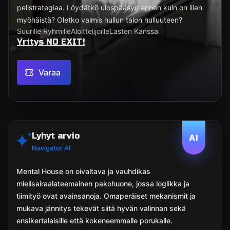
pelistrategiaa. Löydätkö ulospääsyn ennen kuin on liian
myöhäistä? Oletko valmis hullun talon hulluuteen?
Suurille Ryhmille
Aloittelijoille
Lasten Kanssa
Yritys NO EXIT!
Varaa
Lyhyt arvio
AI
Navigator AI
Mental House on oivaltava ja vauhdikas
mielisairaalateemainen pakohuone, jossa logiikka ja
tiimityö ovat avainsanoja. Omaperäiset mekanismit ja
mukava jännitys tekevät siitä hyvän valinnan sekä
ensikertalaisille että kokeneemmalle porukalle.