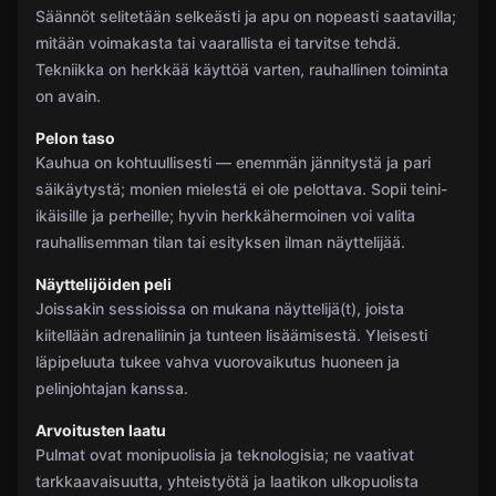
Säännöt selitetään selkeästi ja apu on nopeasti saatavilla;
mitään voimakasta tai vaarallista ei tarvitse tehdä.
Tekniikka on herkkää käyttöä varten, rauhallinen toiminta
on avain.
Pelon taso
Kauhua on kohtuullisesti — enemmän jännitystä ja pari
säikäytystä; monien mielestä ei ole pelottava. Sopii teini-
ikäisille ja perheille; hyvin herkkähermoinen voi valita
rauhallisemman tilan tai esityksen ilman näyttelijää.
Näyttelijöiden peli
Joissakin sessioissa on mukana näyttelijä(t), joista
kiitellään adrenaliinin ja tunteen lisäämisestä. Yleisesti
läpipeluuta tukee vahva vuorovaikutus huoneen ja
pelinjohtajan kanssa.
Arvoitusten laatu
Pulmat ovat monipuolisia ja teknologisia; ne vaativat
tarkkaavaisuutta, yhteistyötä ja laatikon ulkopuolista