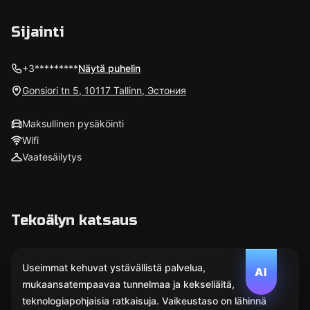
Sijainti
+3*********
Näytä puhelin
Gonsiori tn 5, 10117 Tallinn, Эстония
Maksullinen pysäköinti
Wifi
Vaatesäilytys
Tekoälyn katsaus
Useimmat kehuvat ystävällistä palvelua,
AI
mukaansatempaavaa tunnelmaa ja kekseliäitä,
teknologiapohjaisia ratkaisuja. Vaikeustaso on lähinnä