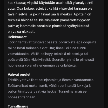
keskitasoa; vihjeitä käytetään usein eikä ylianalysointi
auta. Osa kokee, etteivät kaikki yhteydet tarinaan ole
täysin selviä, ja jokin finaali jää laimeaksi. Ajoittain on
teknisiä häiriöitä tai kielivihjeiden ymmärrettävyyden
pulmia; isommalle porukalle pimeissä vyöhykkeissä
on valoa niukasti.
Heikkoudet
Jotkin tehtävät tuntuvat osasta porukoista epäloogisilta
tai heikosti tarinaan sidotuilta; finaali ei aina tunnu
voimakkaalta. Välillä esiintyy teknisiä nikotteluja tai
epäselviä ääni-/kielivihjeitä. Suurelle ryhmälle pimeissä
huoneissa voisi olla enemmän valonlähteitä.
Vahvat puolet
Erittäin ystävälliset pelinjohtajat ja lämmin vastaanotto.
Epätavalliset mekanismit, vähän perinteisiä lukkoja ja
paljon tiimityötä vaativia hetkiä. Tunnelma imaisee
nopeasti tarinaan.
Turvallisuus