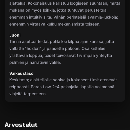
ajattelua. Kokonaisuus kallistuu loogiseen suuntaan, mutta
mukana on myös loikkia, jotka tuntuvat perusteltua
enemmän intuitiivisilta. Vähän perinteisiä avaimia-lukkoja;
ennemmin virtaava kulku mekanismista toiseen.
Juoni
Tarina asettaa teidät potilaiksi kilpaa ajan kanssa, jotta
vältätte “hoidon” ja pääsette pakoon. Osa kiittelee
yllättävää loppua, toiset toivoisivat tiiviimpää yhteyttä
pulmien ja narratiivin välille.
Vaikeustaso
Keskitaso; aloittelijoille sopiva ja kokeneet tiimit etenevät
reippaasti. Paras flow 2–4 pelaajalla; lapsilla voi mennä
vihjeitä tarpeeseen.
Arvostelut