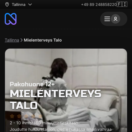
🇫🇮
Tallinna
+49 89 248858220
Tallinna
Mielenterveys Talo
Pakohuone 12+
MIELENTERVEYS
TALO
2 - 10 ihmistä
60 minuuttia
Keskitaso
Joudutte hulluun taloon, olette hukassa ilman vahvaa