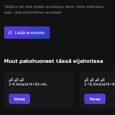
Täällä ei ole vielä yhtään arvostelua. Kerro, miten seikkailusi
sujui – jätä ensimmäinen arvostelu!
Lisää arvostelu
Muut pakohuoneet tässä sijainnissa
Pakohuone
Pakohuone
Freddie
Nunna labyr
2-6 ihmistä
14
+
60
min.
2-10 ihmistä
16
+
6
Varaa
Varaa