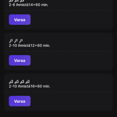
2-6 ihmistä
14
+
60
min.
Varaa
Pakohuone
Mielenterveys Talo
2-10 ihmistä
12
+
60
min.
Varaa
Pakohuone
Nunna labyrintti
2-10 ihmistä
16
+
60
min.
Varaa