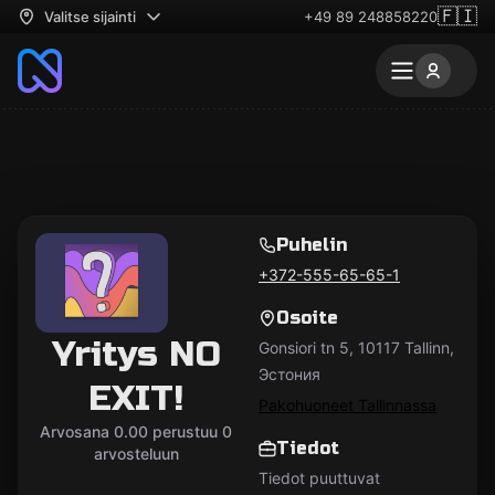
🇫🇮
Valitse sijainti
+49 89 248858220
Puhelin
+372-555-65-65-1
Osoite
Yritys NO
Gonsiori tn 5, 10117 Tallinn,
Эстония
EXIT!
Pakohuoneet Tallinnassa
Arvosana 0.00 perustuu 0
Tiedot
arvosteluun
Tiedot puuttuvat