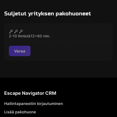
Suljetut yrityksen pakohuoneet
Pakohuone
IT
SULJETTU
2-10 ihmistä
12
+
60
min.
Varaa
Escape Navigator CRM
Hallintapaneeliin kirjautuminen
Lisää pakohuone