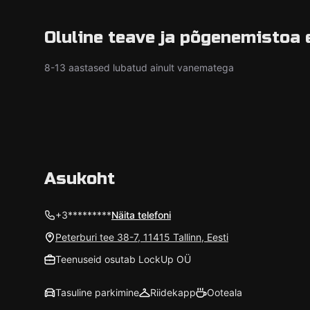
Oluline teave ja põgenemistoa 
8-13 aastased lubatud ainult vanematega
Asukoht
+3*********
Näita telefoni
Peterburi tee 38-7, 11415 Tallinn, Eesti
Teenuseid osutab LockUp OÜ
Tasuline parkimine
Riidekapp
Ooteala