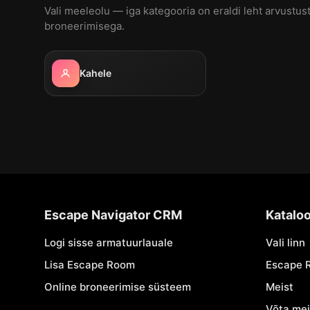
Vali meeleolu — iga kategooria on eraldi leht arvustust
broneerimisega.
Kahele
Escape Navigator CRM
Katalo
Logi sisse armatuurlauale
Vali linn
Lisa Escape Room
Escape 
Online broneerimise süsteem
Meist
Võta me