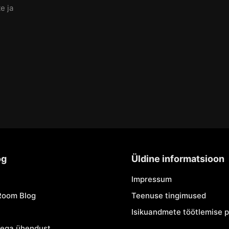
e ja
og
Üldine informatsioon
Impressum
Room Blog
Teenuse tingimused
Isikuandmete töötlemise po
iega ühendust