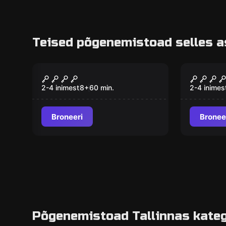
Teised põgenemistoad selles 
Põgenemistuba
Põgenemis
TRUST
2 PAR
2-4 inimest
8
+
60
min.
2-4 inimes
Broneeri
Bronee
Põgenemistoad Tallinnas kateg