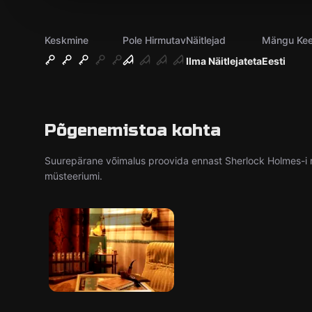
Keskmine
Pole Hirmutav
Näitlejad
Mängu Kee
Ilma Näitlejateta
Eesti
Põgenemistoa kohta
Suurepärane võimalus proovida ennast Sherlock Holmes-i r
müsteeriumi.