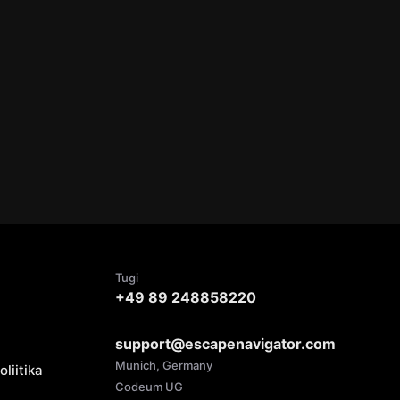
Tugi
+49 89 248858220
support@escapenavigator.com
Munich, Germany
liitika
Codeum UG