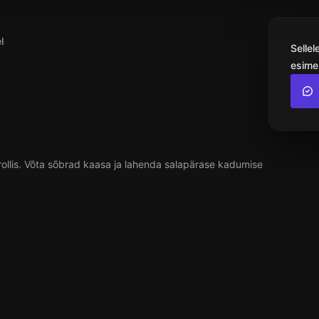
l
Sellel
esime
ollis. Võta sõbrad kaasa ja lahenda salapärase kadumise