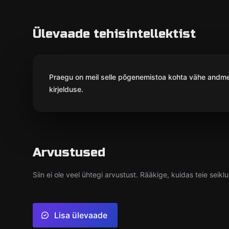
Ülevaade tehisintellektist
Praegu on meil selle põgenemistoa kohta vähe andmei
kirjelduse.
Arvustused
Siin ei ole veel ühtegi arvustust. Rääkige, kuidas teie sei
Lisa ülevaade