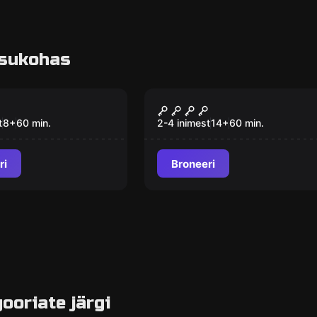
asukohas
tuba
Põgenemistuba
ANOID
Paranoia
t
8
+
60
min.
2-4 inimest
14
+
60
min.
ri
Broneeri
ooriate järgi