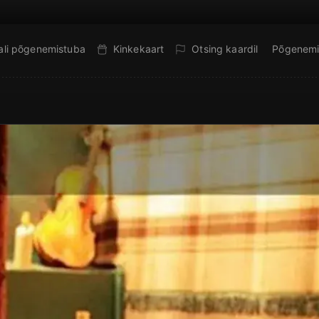
ali põgenemistuba
Kinkekaart
Otsing kaardil
Põgenemi