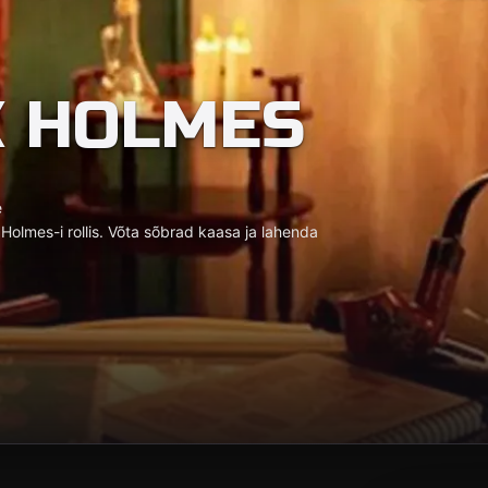
K HOLMES
e
olmes-i rollis. Võta sõbrad kaasa ja lahenda