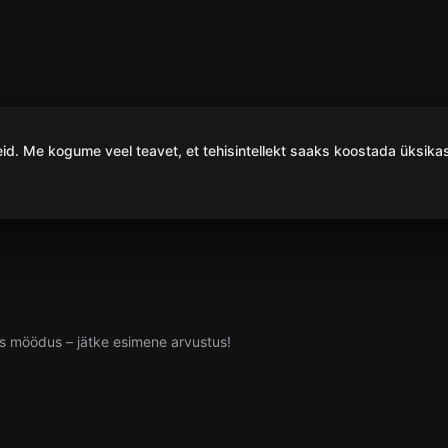
d. Me kogume veel teavet, et tehisintellekt saaks koostada üksikasj
klus möödus – jätke esimene arvustus!