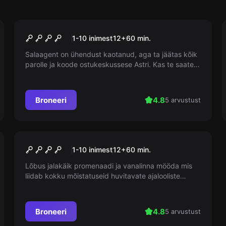
Väljas
Mission as-3
1-10 inimest
12
+
60
min.
Salaagent on ühendust kaotanud, aga ta jäätas kõik
parolle ja koode ostukeskussese Astri. Kas te saate
kõik neid märkamata korjata?
Broneeri
4.8
5 arvustust
Väljas
Narva ring
1-10 inimest
12
+
60
min.
Lõbus jalakäik promenaadi ja vanalinna mööda mis
liidab kokku mõistatuseid huvitavate ajalooliste
detallidega igal sammal.
Broneeri
4.8
5 arvustust