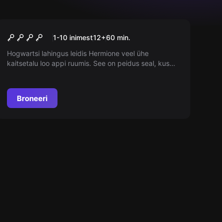
Väljas
Viimane ristiodi
1-10 inimest
12
+
60
min.
Hogwartsi lahingus leidis Hermione veel ühe
kaitsetalu loo appi ruumis. See on peidus seal, kus
Ida ja Lääs kohtusid kivises vastasseisus. Võlurite
meeskond asub otsima artefakti, mis määrab
Hogwartsi lahingu tulemuse!
Broneeri