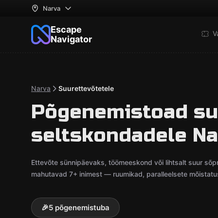
Narva
Escape
V
Navigator
Narva
Suurettevõtetele
Põgenemistoad su
seltskondadele Na
Ettevõte sünnipäevaks, töömeeskond või lihtsalt suur s
mahutavad 7+ inimest — ruumikad, paralleelsete mõistatust
🎉
5 põgenemistuba