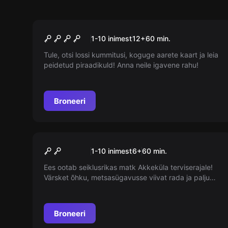
Väljas
Narva piraatide aarded
1-10 inimest
12
+
60
min.
Tule, otsi lossi kummitusi, koguge aarete kaart ja leia
peidetud piraadikuld! Anna neile igavene rahu!
Broneeri
Väljas
SALADUSTE RADA
1-10 inimest
6
+
60
min.
Ees ootab seiklusrikas matk Akkeküla terviserajale!
Värsket õhku, metsasügavusse viivat rada ja palju
lõbusaid mõistatusi!
Broneeri