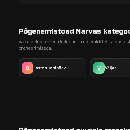
Põgenemistoad Narvas kategoor
Vali meeleolu — iga kategooria on eraldi leht arvustust
broneerimisega.
Laste sünnipäev
Väljas