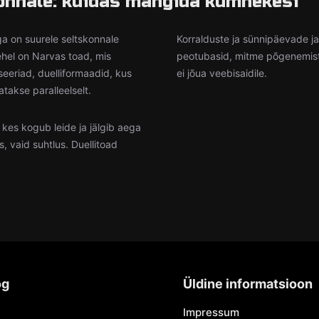
nnale: kuidas mängida kümnekesi
a on suurele seltskonnale
Korralduste ja sünnipäevade j
lehel on Narvas toad, mis
peotubasid, mitme põgenemistoa
seeriad, duelliformaadid, kus
ei jõua veebisaidile.
takse paralleelselt.
kes kogub leide ja jälgib aega
, vaid suhtlus. Duellitoad
og
Üldine informatsioon
Impressum