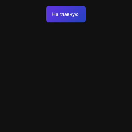
Оферта
На главную
Политика обработки персональных данных
Техподдержка
+49 89 248858220
support@escapenavigator.com
Munich, Germany
Codeum UG
v
1.6.1
Нашли ошибку?
Меню