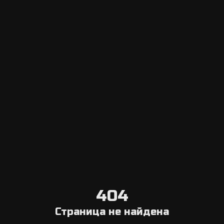
Escape Navigator CRM
Вход в панель управления
Добавить эскейп рум
Система онлайн бронирования
Агрегатор
Выберите город
Блог о квестах в реальности
О нас
Связаться с нами
Условия отмены
404
Общая информация
Страница не найдена
Компания