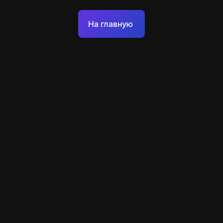
Оферта
На главную
Политика обработки персональных данных
Техподдержка
+49 89 248858220
support@escapenavigator.com
Munich, Germany
Codeum UG
v
1.6.1
Нашли ошибку?
Меню