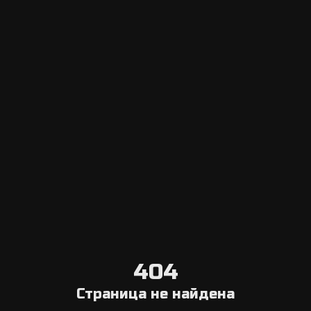
Escape Navigator CRM
Вход в панель управления
Добавить эскейп рум
Система онлайн бронирования
Агрегатор
Выберите город
Блог о квестах в реальности
О нас
Связаться с нами
Условия отмены
404
Общая информация
Страница не найдена
Компания