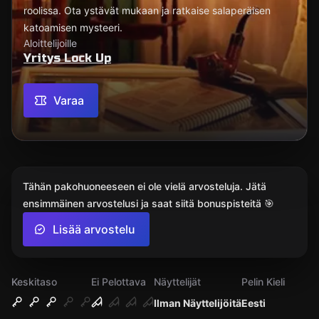
roolissa. Ota ystävät mukaan ja ratkaise salaperäisen
katoamisen mysteeri.
Aloittelijoille
Yritys Lock Up
Varaa
Tähän pakohuoneeseen ei ole vielä arvosteluja. Jätä
ensimmäinen arvostelusi ja saat siitä bonuspisteitä 🎯
Lisää arvostelu
Keskitaso
Ei Pelottava
Näyttelijät
Pelin Kieli
Ilman Näyttelijöitä
Eesti