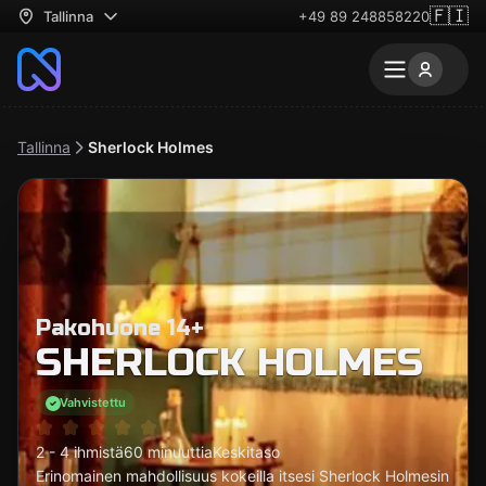
🇫🇮
Tallinna
+49 89 248858220
Tallinna
Sherlock Holmes
Pakohuone 14+
SHERLOCK HOLMES
Vahvistettu
2 - 4 ihmistä
60 minuuttia
Keskitaso
Erinomainen mahdollisuus kokeilla itsesi Sherlock Holmesin