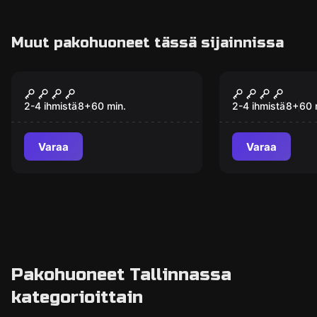
Muut pakohuoneet tässä sijainnissa
Pakohuone
Pakohuone
TRUST
2 PARANOI
2-4 ihmistä
8
+
60
min.
2-4 ihmistä
8
+
60
Varaa
Varaa
Pakohuoneet Tallinnassa
kategorioittain