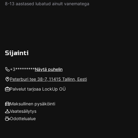
8-13 aastased lubatud ainult vanematega
Sijainti
+3*********
Näytä puhelin
Peterburi tee 38-7, 11415 Tallinn, Eesti
Palvelut tarjoaa LockUp OÜ
Maksullinen pysäköinti
Vaatesäilytys
Odottelualue