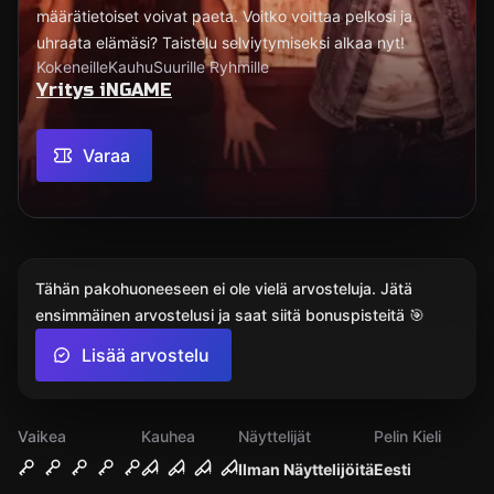
määrätietoiset voivat paeta. Voitko voittaa pelkosi ja
uhraata elämäsi? Taistelu selviytymiseksi alkaa nyt!
Kokeneille
Kauhu
Suurille Ryhmille
Yritys iNGAME
Varaa
Tähän pakohuoneeseen ei ole vielä arvosteluja. Jätä
ensimmäinen arvostelusi ja saat siitä bonuspisteitä 🎯
Lisää arvostelu
Vaikea
Kauhea
Näyttelijät
Pelin Kieli
Ilman Näyttelijöitä
Eesti