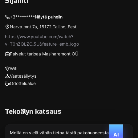
Sijainti
+3*********
Näytä puhelin
Narva mnt 7a, 15172 Tallinn, Eesti
https://www.youtube.com/watch?
v=T0hZQLZC_5U&feature=emb_logo
Palvelut tarjoaa Masinaremont OÜ
Wifi
Vaatesäilytys
Odottelualue
Tekoälyn katsaus
Meillä on vielä vähän tietoa tästä pakohuoneesta.
AI