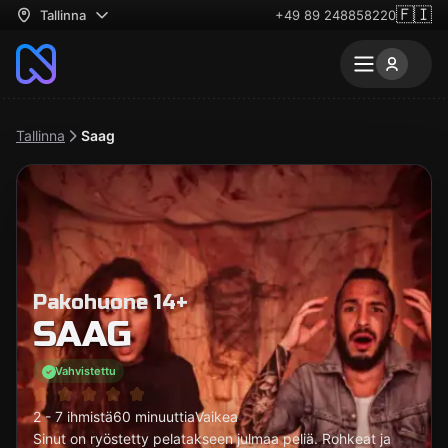
🇫🇮
Tallinna
+49 89 248858220
Tallinna
Saag
Pakohuone 14+
SAAG
Vahvistettu
2 - 7 ihmistä
60 minuuttia
Vaikea
Sinut on ryöstetty pelatakseen julmaa peliä. Rohkeat ja