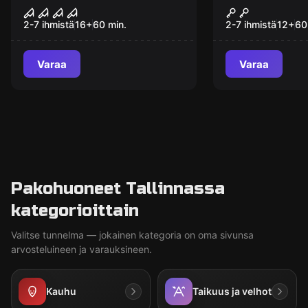
Silent Hill
Ruosteinen
Uusi
2-7 ihmistä
16
+
60
min.
2-7 ihmistä
12
+
60
Varaa
Varaa
Pakohuoneet Tallinnassa
kategorioittain
Valitse tunnelma — jokainen kategoria on oma sivunsa
arvosteluineen ja varauksineen.
Kauhu
Taikuus ja velhot