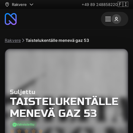
🇫🇮
Rakvere
+49 89 248858220
Rakvere
Taistelukentälle menevä gaz 53
Suljettu
TAISTELUKENTÄLLE
MENEVÄ GAZ 53
Vahvistettu