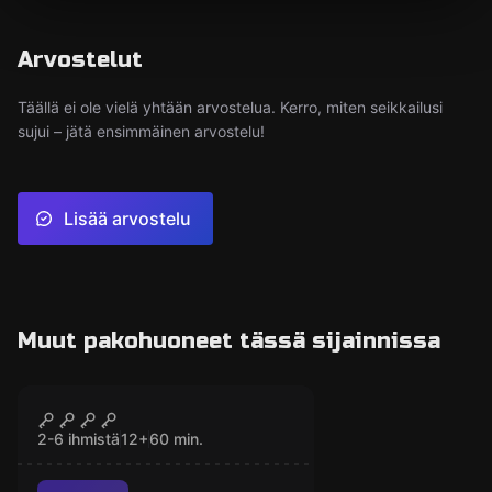
Arvostelut
Täällä ei ole vielä yhtään arvostelua. Kerro, miten seikkailusi
sujui – jätä ensimmäinen arvostelu!
Lisää arvostelu
Muut pakohuoneet tässä sijainnissa
Pakohuone
Valkoisen
SULJETTU
kylpyammeen huone
2-6 ihmistä
12
+
60
min.