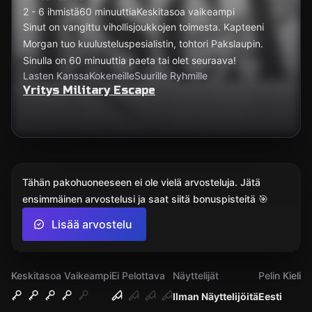
2 - 6 ihmistä
60 minuuttia
Keskitasoa vaikeampi
Sinut on vangittu vihollisjoukkojen toimesta. Kapteeni
Morgan tuo kuulusteluspesialistin, tohtori Pakslaupin.
Sinulla on 60 minuuttia paeta tai olet seuraava!
Lasten Kanssa
Kokeneille
Suurille Ryhmille
Yritys Military Escape
Tähän pakohuoneeseen ei ole vielä arvosteluja. Jätä
ensimmäinen arvostelusi ja saat siitä bonuspisteitä 🎯
Lisää arvostelu
Keskitasoa Vaikeampi
Ei Pelottava
Näyttelijät
Pelin Kieli
Ilman Näyttelijöitä
Eesti