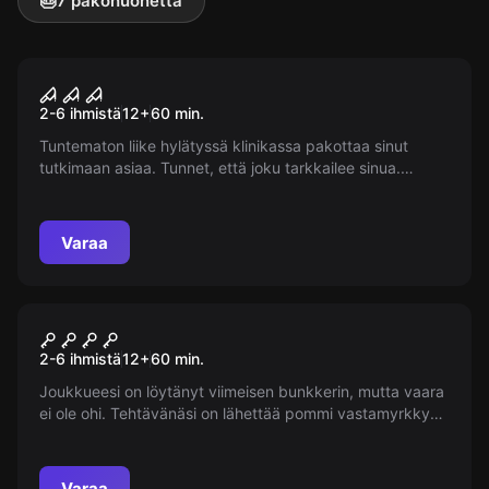
🎂
7 pakohuonetta
Pakohuone
Lääketieteellinen koe
Suosittu
2-6 ihmistä
12
+
60
min.
Tuntematon liike hylätyssä klinikassa pakottaa sinut
tutkimaan asiaa. Tunnet, että joku tarkkailee sinua.
Yhtäkkiä menetät tajuntasi. Sinut kohtaa kivulias totuus -
klinikka ei ole koskaan ollut tyhjä.
Varaa
Pakohuone
Kuuba 2.0 - Maailmanloppu
Suosittu
2-6 ihmistä
12
+
60
min.
Joukkueesi on löytänyt viimeisen bunkkerin, mutta vaara
ei ole ohi. Tehtävänäsi on lähettää pommi vastamyrkkyn
kanssa zombien asuinpaikkaan, tuhota lähde ja pelastaa
maailma tuholta. Oletko valmis haasteeseen?
Varaa