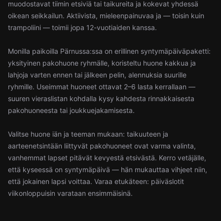
muodostavat tiimin etsiviä tai taikureita ja kokevat yhdessä
oikean seikkailun. Aktiivista, mieleenpainuvaa ja — toisin kuin
trampoliini — toimii jopa 12-vuotiaiden kanssa.
Monilla paikoilla Pärnussa:ssa on erillinen syntymäpäiväpaketti:
yksityinen pakohuone ryhmälle, koristeltu huone kakkua ja
lahjoja varten ennen tai jälkeen pelin, alennuksia suurille
ryhmille. Useimmat huoneet ottavat 2–6 lasta kerrallaan —
suuren vieraslistan kohdalla kysy kahdesta rinnakkaisesta
pakohuoneesta tai joukkuejakamisesta.
Valitse huone iän ja teeman mukaan: taikuuteen ja
aarteenetsintään liittyvät pakohuoneet ovat varma valinta,
vanhemmat lapset pitävät kevyestä etsivästä. Kerro vetäjälle,
että kyseessä on syntymäpäivä — hän mukauttaa vihjeet niin,
että jokainen lapsi voittaa. Varaa etukäteen: päiväslotit
viikonloppuisin varataan ensimmäisinä.