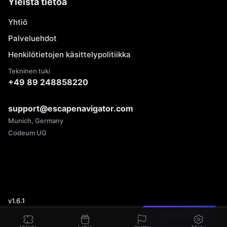
Yleistä tietoa
Yhtiö
Palveluehdot
Henkilötietojen käsittelypolitiikka
Tekninen tuki
+49 89 248858220
support@escapenavigator.com
Munich, Germany
Codeum UG
v
1.6.1
Löysitkö virheen?