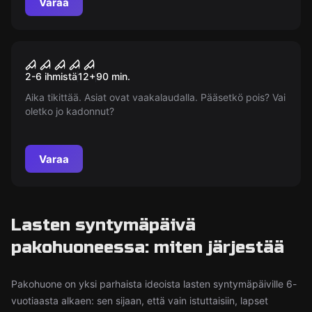
Varaa
Pakohuone
Luupainaja: Peeglitagune
Suosittu
2-6 ihmistä
12
+
90
min.
Maailm
Aika tikittää. Asiat ovat vaakalaudalla. Pääsetkö pois? Vai
oletko jo kadonnut?
Varaa
Lasten syntymäpäivä
pakohuoneessa: miten järjestää
Pakohuone on yksi parhaista ideoista lasten syntymäpäiville 6-
vuotiaasta alkaen: sen sijaan, että vain istuttaisiin, lapset