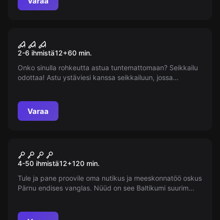
Varaa
Pakohuone
Maniakk 2.0
Suosittu
2-6 ihmistä
12
+
60
min.
Onko sinulla rohkeutta astua tuntemattomaan? Seikkailu
odottaa! Astu ystäviesi kanssa seikkailuun, jossa
kadonneet ystävät ja hylätty talo tekevät seikkailustasi
pelottavan. Menetät tietoisuutesi, mutta miten löytää
ystävät ja paeta nopeasti?
Varaa
Pakohuone
Vankilasta pakeneminen
Suosittu
4-50 ihmistä
12
+
120
min.
(yksityinen)
Tule ja pane proovile oma nutikus ja meeskonnatöö oskus
Pärnu endises vanglas. Nüüd on see Baltikumi suurim
põgenemistubade kompleks, kus peidetud võtmete ja
mõistatuste lahendamine viib põgenemiseni!