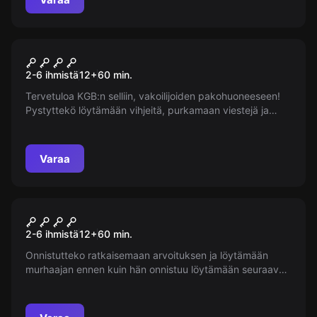
Pakohuone
KGB 2.0
Suosittu
2-6 ihmistä
12
+
60
min.
Tervetuloa KGB:n selliin, vakoilijoiden pakohuoneeseen!
Pystyttekö löytämään vihjeitä, purkamaan viestejä ja
selvittämään arvoituksia, jotta pääsette vapauteen ennen
teloitusta? Onnea tehtävääsi!
Varaa
Pakohuone
Nimetön
Suosittu
2-6 ihmistä
12
+
60
min.
Onnistutteko ratkaisemaan arvoituksen ja löytämään
murhaajan ennen kuin hän onnistuu löytämään seuraavan
uhrinsa? Onko teissä piileviä etsiviä, jotka pystyvät
ratkaisemaan kaksoismurhan?