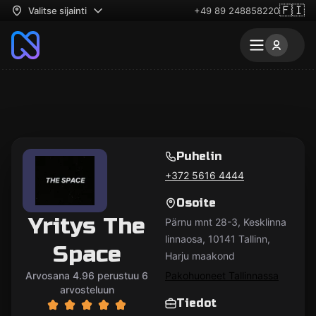
🇫🇮
Valitse sijainti
+49 89 248858220
Puhelin
+372 5616 4444
Osoite
Yritys The
Pärnu mnt 28-3, Kesklinna
linnaosa, 10141 Tallinn,
Space
Harju maakond
Arvosana 4.96 perustuu 6
Pakohuoneet Tallinnassa
arvosteluun
Tiedot