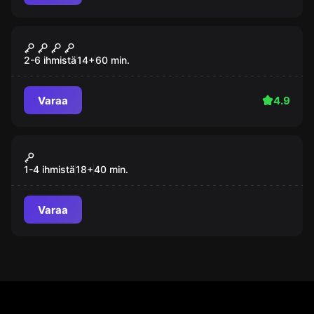
Pakohuone
Jättiläinen
Suosittu
2-6 ihmistä
14
+
60
min.
Varaa
4.9
Stressinpoisto
Rage Space
Suosittu
1-4 ihmistä
18
+
40
min.
Varaa