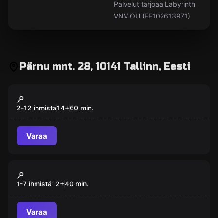
Palvelut tarjoaa Labyrinth
VNV OU (EE102613971)
Pärnu mnt. 28, 10141 Tallinn, Eesti
Toimintapeli
Splatter
Suosittu
2-12 ihmistä
14
+
60
min.
Varaa
Toimintapeli
Valokuva-tila
Suosittu
1-7 ihmistä
12
+
40
min.
Varaa