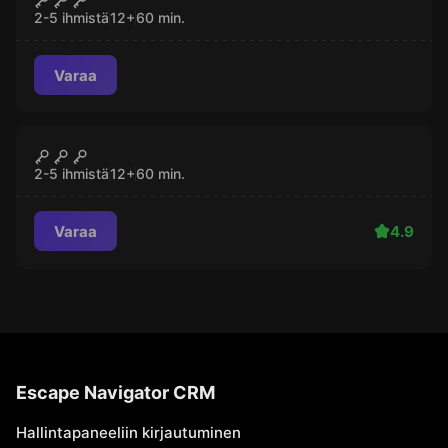
2-5 ihmistä
12
+
60
min.
Varaa
Pakohuone
Asteroideja
SULJETTU
2-5 ihmistä
12
+
60
min.
Varaa
4.9
Escape Navigator CRM
Hallintapaneeliin kirjautuminen