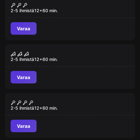
Dracula
2-5 ihmistä
12
+
60
min.
Varaa
Pakohuone
Kummitusten talo
2-5 ihmistä
12
+
60
min.
Varaa
Pakohuone
Vankila
2-5 ihmistä
12
+
60
min.
Varaa