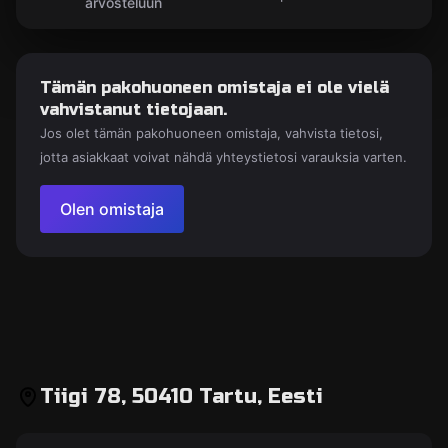
arvosteluun
Tämän pakohuoneen omistaja ei ole vielä
vahvistanut tietojaan.
Jos olet tämän pakohuoneen omistaja, vahvista tietosi,
jotta asiakkaat voivat nähdä yhteystietosi varauksia varten.
Olen omistaja
Tiigi 78, 50410 Tartu, Eesti
Pakohuone