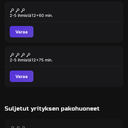
Pakohuone
Pangarööv
2-5 ihmistä
12
+
60
min.
Varaa
Pakohuone
Zombi Virus X
2-5 ihmistä
12
+
75
min.
Varaa
Suljetut yrityksen pakohuoneet
Pakohuone
Disco
SULJETTU