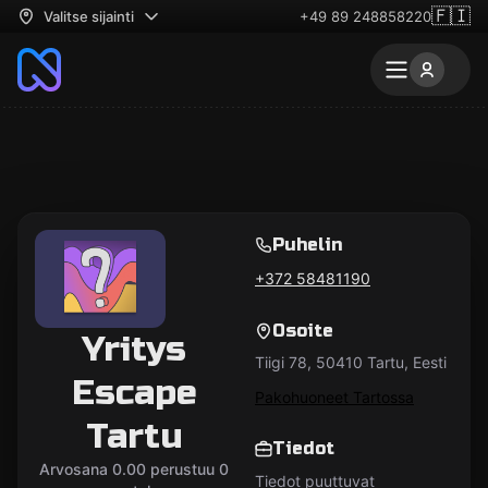
🇫🇮
Valitse sijainti
+49 89 248858220
Puhelin
+372 58481190
Osoite
Yritys
Tiigi 78, 50410 Tartu, Eesti
Escape
Pakohuoneet Tartossa
Tartu
Tiedot
Arvosana 0.00 perustuu 0
Tiedot puuttuvat