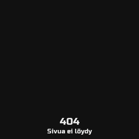
Escape Navigator CRM
Hallintapaneeliin kirjautuminen
Lisää pakohuone
Online-varausjärjestelmä
Aggregator
Valitse kaupunki
Pakohuoneblogi
Meistä
Ota yhteyttä
Peruutusehdot
404
Yleistä tietoa
Sivua ei löydy
Yhtiö