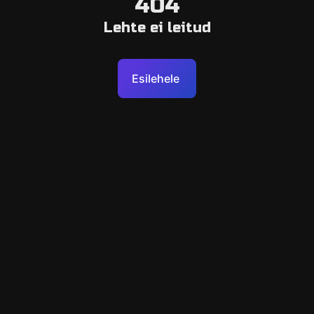
404
Lehte ei leitud
Esilehele