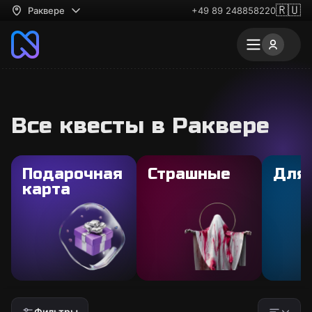
🇷🇺
Раквере
+49 89 248858220
Все квесты в Раквере
Подарочная
Страшные
Для
карта
Фильтры