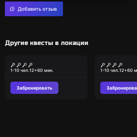
Добавить отзыв
Другие квесты в локации
Городской квест
Городской квест
ПОСЛЕДНИЙ
СОКРОВИЩ
КРЕСТРАЖ
НАРВСКИХ 
1-10 чел.
12
+
60
мин.
1-10 чел.
12
+
60
м
Забронировать
Забронирова