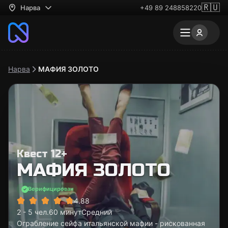
🇷🇺
Нарва
+49 89 248858220
Нарва
МАФИЯ ЗОЛОТО
Квест 12+
МАФИЯ ЗОЛОТО
Верифицирован
4.88
2 - 5 чел.
60 минут
Средний
Ограбление сейфа итальянской мафии - рискованная