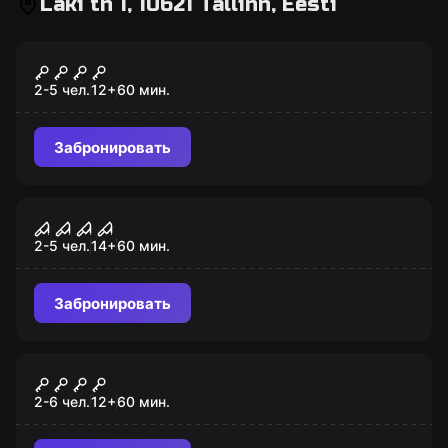
Laki tn 1, 10621 Tallinn, Eesti
Квест
Punker
2-5 чел.
12
+
60
мин.
Забронировать
Квест
Nukutuba
2-5 чел.
14
+
60
мин.
Забронировать
Квест
Kulla rööv
2-6 чел.
12
+
60
мин.