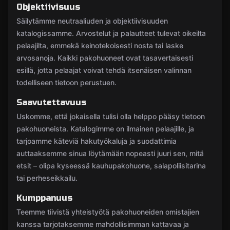
Objektiivisuus
Säilytämme neutraaliuden ja objektiivisuuden
katalogissamme. Arvostelut ja palautteet tulevat oikeilta
pelaajilta, emmekä keinotekoisesti nosta tai laske
arvosanoja. Kaikki pakohuoneet ovat tasavertaisesti
esillä, jotta pelaajat voivat tehdä itsenäisen valinnan
todelliseen tietoon perustuen.
Saavutettavuus
Uskomme, että jokaisella tulisi olla helppo pääsy tietoon
pakohuoneista. Katalogimme on ilmainen pelaajille, ja
tarjoamme käteviä hakutyökaluja ja suodattimia
auttaaksemme sinua löytämään nopeasti juuri sen, mitä
etsit – olipa kyseessä kauhupakohuone, salapoliisitarina
tai perheseikkailu.
Kumppanuus
Teemme tiivistä yhteistyötä pakohuoneiden omistajien
kanssa tarjotaksemme mahdollisimman kattavaa ja