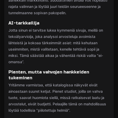
äänekkäin markkinointi. Suodattimien avulla voit nopeasti
rajata valinnan ja löytää juuri teidän seurueeseenne ja
tunnelmaanne sopivan pakopelin.
AI-tarkkailija
Jotta sinun ei tarvitse lukea kymmeniä sivuja, meillä on
tekoälyarvioija, joka analysoi arvosteluja avoimista
lähteistä ja kokoaa tärkeimmät asiat: mitä kehutaan
useimmiten, mistä valitetaan, kenelle tehtävä sopii ja
miksi. Tämä säästää aikaa ja vähentää riskiä valita “ei-
omansa”.
Pienten, mutta vahvojen hankkeiden
tukeminen
Yritämme varmistaa, että katalogissa näkyvät eivät
ainoastaan suuret ketjut. Pienet studiot, joilla on vahva
tuote, saavat huomiota siellä, missä ratkaisevat laatu ja
arvostelut, eivät budjetti. Pelaajille tämä on mahdollisuus
löytää todellisia "piilotettuja helmiä".