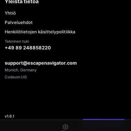
Yleistä tietoa
Yhtiö
Palveluehdot
Henkilötietojen käsittelypolitiikka
Tekninen tuki
+49 89 248858220
support@escapenavigator.com
Munich, Germany
Codeum UG
v
1.6.1
Löysitkö virheen?