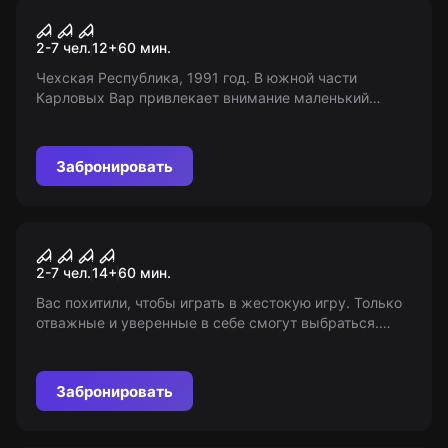
Квест
Голос из темноты
2-7 чел.
12
+
60
мин.
Чехская Республика, 1991 год. В южной части
Карловых Вар привлекает внимание маленький
частный детский сад, поскольку несколько его
учителей исчезают при загадочных обстоятельствах.
Забронировать
Квест
Saag
2-7 чел.
14
+
60
мин.
Вас похитили, чтобы играть в жестокую игру. Только
отважные и уверенные в себе смогут выбраться.
Сможете ли вы преодолеть свои страхи и
пожертвовать своей жизнью? Борьба за выживание
начинается прямо сейчас!
Забронировать