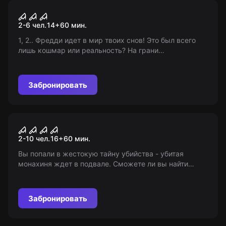
Квест
Фредди
2-6 чел.
14
+
60
мин.
1, 2.. Фредди идет в мир твоих снов! Это был всего
лишь кошмар или реальность? На грани
замешательства и страха, сможете ли вы найти
выход? Приходите и переживите ночь ужасов, когда
каждый вдох может стать последним... Границы
Забронировать
между сном и реальностью стираются.
Квест
Лабиринт Нунны
2-10 чел.
16
+
60
мин.
Вы попали в жестокую тайну убийства - убитая
монахиня ждет в подвале. Сможете ли вы найти
убийцу или станете следующей жертвой? Узнайте
ЗДЕСЬ!
Забронировать