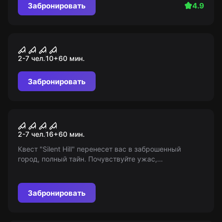
единственная надежда - разгадать здешний
Забронировать
4.9
ужасающий секрет и сбежать.
Квест
Tondimaja
2-7 чел.
10
+
60
мин.
Забронировать
Квест
Silent Hill
2-7 чел.
16
+
60
мин.
Квест "Silent Hill" перенесет вас в заброшенный
город, полный тайн. Почувствуйте ужас,
скрывающийся под пеленой тумана и пепла, когда
звук сирены разрывает тишину. Руки дрожат от
страха!
Забронировать