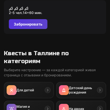
Квест
Nukutuba
2-5 чел.
14
+
60
мин.
Забронировать
Квесты в Таллине по
категориям
Выберите настроение — за каждой категорией живая
страница с отзывами и бронированием.
Детский день
Для детей
рождения
Магия и
На двоих