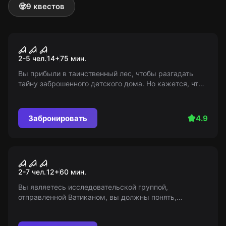
🧟
9 квестов
Квест
Тайна заброшенного приюта
Популярный
2-5 чел.
14
+
75
мин.
Вы прибыли в таинственный лес, чтобы разгадать
тайну заброшенного детского дома. Но кажется, что
невидимые силы не позволяют вам уйти. Сможете ли
вы разгадать тайну, прежде чем будет слишком
поздно?
Забронировать
4.9
Квест
Заклятие
Популярный
2-7 чел.
12
+
60
мин.
Вы являетесь исследовательской группой,
отправленной Ватиканом, вы должны понять,
являются ли сверхъестественные события
реальными. Войдя, вы разозлили полтергейста; ваша